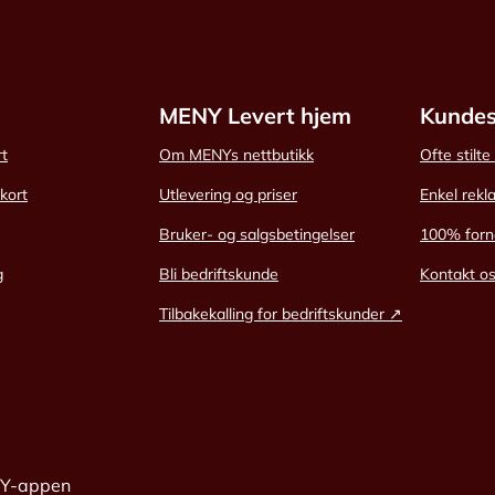
MENY Levert hjem
Kundes
rt
Om MENYs nettbutikk
Ofte stilt
skort
Utlevering og priser
Enkel rekl
Bruker- og salgsbetingelser
100% forn
g
Bli bedriftskunde
Kontakt o
Tilbakekalling for bedriftskunder ↗
NY-appen