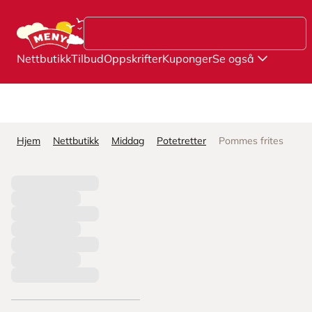
Hopp til hovedinnhold
Nettbutikk
Tilbud
Oppskrifter
Kuponger
Se også
Hjem
Nettbutikk
Middag
Potetretter
Pommes frites