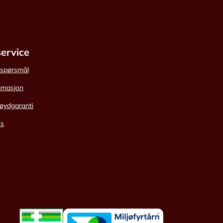
ervice
e spørsmål
amasjon
øydgaranti
ss