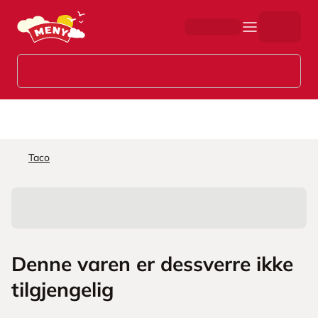
Hopp til hovedinnhold
Taco
Denne varen er dessverre ikke
tilgjengelig
L