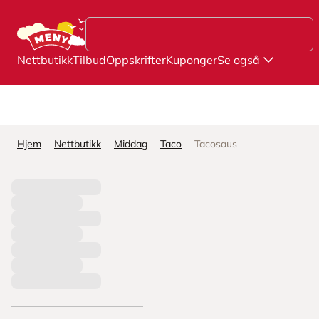
Hopp til hovedinnhold
Nettbutikk
Tilbud
Oppskrifter
Kuponger
Se også
Hjem
Nettbutikk
Middag
Taco
Tacosaus