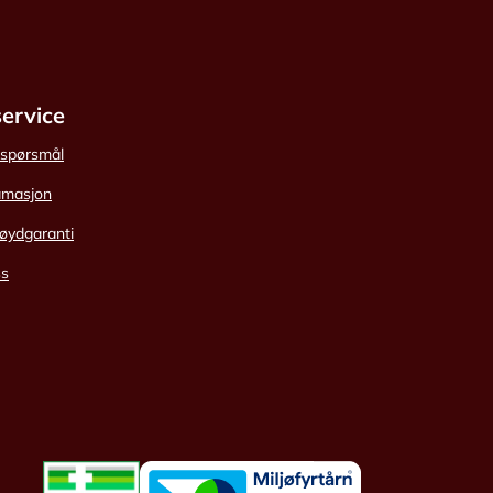
ervice
e spørsmål
amasjon
øydgaranti
ss