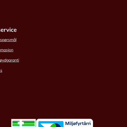
ervice
e spørsmål
amasjon
øydgaranti
ss