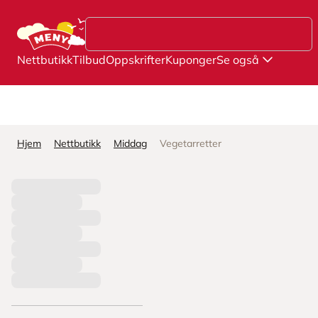
Hopp til hovedinnhold
Nettbutikk
Tilbud
Oppskrifter
Kuponger
Se også
Hjem
Nettbutikk
Middag
Vegetarretter