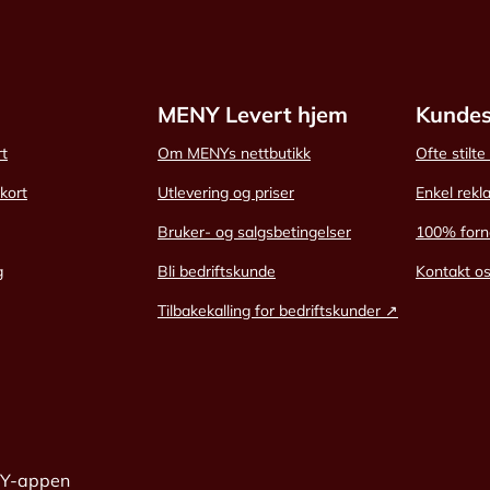
MENY Levert hjem
Kundes
rt
Om MENYs nettbutikk
Ofte stilt
skort
Utlevering og priser
Enkel rekl
Bruker- og salgsbetingelser
100% forn
g
Bli bedriftskunde
Kontakt o
Tilbakekalling for bedriftskunder ↗
NY-appen