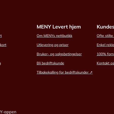
MENY Levert hjem
Kundes
rt
Om MENYs nettbutikk
Ofte stilt
skort
Utlevering og priser
Enkel rekl
Bruker- og salgsbetingelser
100% forn
g
Bli bedriftskunde
Kontakt o
Tilbakekalling for bedriftskunder ↗
NY-appen