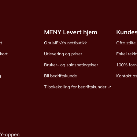
MENY Levert hjem
Kundes
rt
Om MENYs nettbutikk
Ofte stilt
skort
Utlevering og priser
Enkel rekl
Bruker- og salgsbetingelser
100% forn
g
Bli bedriftskunde
Kontakt o
Tilbakekalling for bedriftskunder ↗
NY-appen