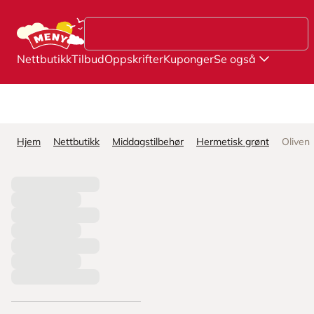
Hopp til hovedinnhold
Nettbutikk
Tilbud
Oppskrifter
Kuponger
Se også
Hjem
Nettbutikk
Middagstilbehør
Hermetisk grønt
Oliven