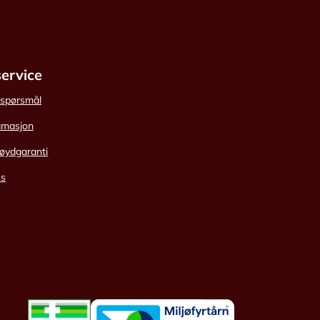
ervice
e spørsmål
amasjon
øydgaranti
ss