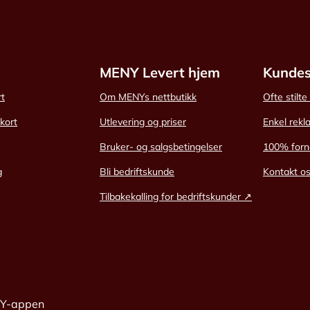
MENY Levert hjem
Kundes
rt
Om MENYs nettbutikk
Ofte stilt
skort
Utlevering og priser
Enkel rekl
Bruker- og salgsbetingelser
100% forn
g
Bli bedriftskunde
Kontakt o
Tilbakekalling for bedriftskunder ↗
NY-appen