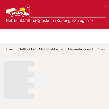
Hopp til hovedinnhold
Nettbutikk
Tilbud
Oppskrifter
Kuponger
Se også
Hjem
Nettbutikk
Middagstilbehør
Hermetisk grønt
Oliven