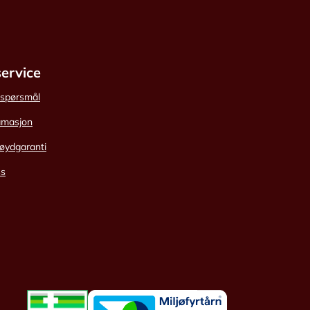
ervice
e spørsmål
amasjon
øydgaranti
ss