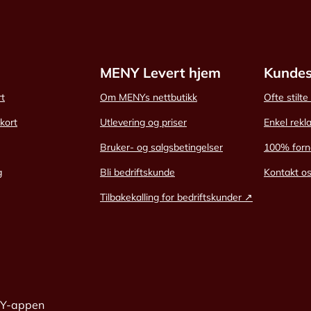
MENY Levert hjem
Kundes
rt
Om MENYs nettbutikk
Ofte stilt
skort
Utlevering og priser
Enkel rekl
Bruker- og salgsbetingelser
100% forn
g
Bli bedriftskunde
Kontakt o
Tilbakekalling for bedriftskunder ↗
NY-appen