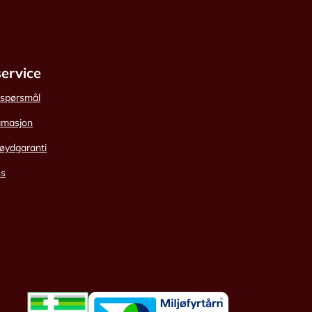
ervice
e spørsmål
amasjon
øydgaranti
ss