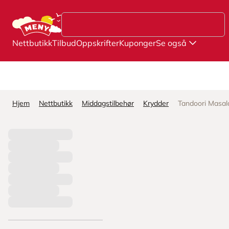
Hopp til hovedinnhold
Nettbutikk
Tilbud
Oppskrifter
Kuponger
Se også
Hjem
Nettbutikk
Middagstilbehør
Krydder
Tandoori Masal