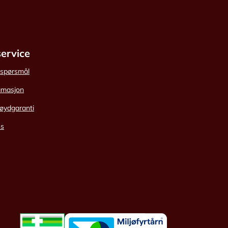
ervice
e spørsmål
amasjon
øydgaranti
ss