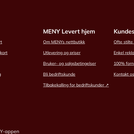
MENY Levert hjem
Kundes
rt
Om MENYs nettbutikk
Ofte stilt
skort
Utlevering og priser
Enkel rekl
Bruker- og salgsbetingelser
100% forn
g
Bli bedriftskunde
Kontakt o
Tilbakekalling for bedriftskunder ↗
NY-appen