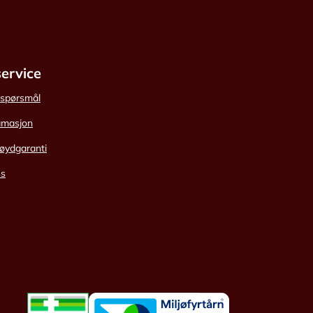
ervice
e spørsmål
amasjon
øydgaranti
ss