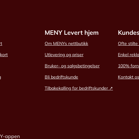
MENY Levert hjem
Kundes
rt
Om MENYs nettbutikk
Ofte stilt
skort
Utlevering og priser
Enkel rekl
Bruker- og salgsbetingelser
100% forn
g
Bli bedriftskunde
Kontakt o
Tilbakekalling for bedriftskunder ↗
NY-appen