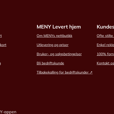
MENY Levert hjem
Kundes
rt
Om MENYs nettbutikk
Ofte stilt
skort
Utlevering og priser
Enkel rekl
Bruker- og salgsbetingelser
100% forn
g
Bli bedriftskunde
Kontakt o
Tilbakekalling for bedriftskunder ↗
NY-appen