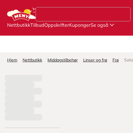
Hopp til hovedinnhold
Nettbutikk
Tilbud
Oppskrifter
Kuponger
Se også
Hjem
Nettbutikk
Middagstilbehør
Linser og frø
Frø
Sols