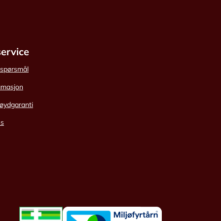
ervice
e spørsmål
amasjon
øydgaranti
ss