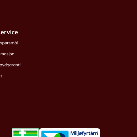
ervice
e spørsmål
amasjon
øydgaranti
ss