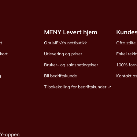
MENY Levert hjem
Kundes
rt
Om MENYs nettbutikk
Ofte stilt
skort
Utlevering og priser
Enkel rekl
Bruker- og salgsbetingelser
100% forn
g
Bli bedriftskunde
Kontakt o
Tilbakekalling for bedriftskunder ↗
NY-appen