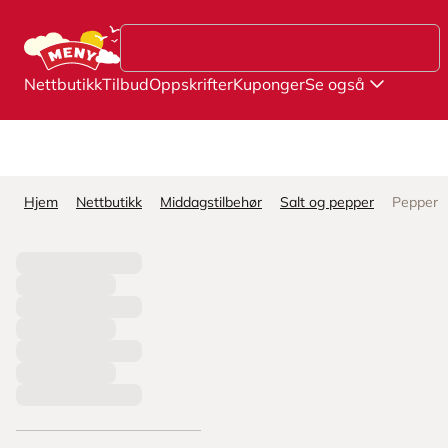
Hopp til hovedinnhold
Nettbutikk
Tilbud
Oppskrifter
Kuponger
Se også
Hjem
Nettbutikk
Middagstilbehør
Salt og pepper
Pepper