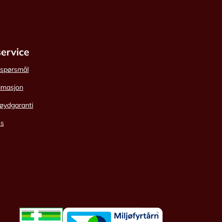
ervice
e spørsmål
amasjon
øydgaranti
ss