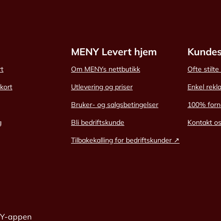
MENY Levert hjem
Kundes
rt
Om MENYs nettbutikk
Ofte stilt
skort
Utlevering og priser
Enkel rekl
Bruker- og salgsbetingelser
100% forn
g
Bli bedriftskunde
Kontakt o
Tilbakekalling for bedriftskunder ↗
NY-appen