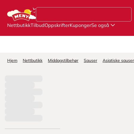
Hopp til hovedinnhold
Nettbutikk
Tilbud
Oppskrifter
Kuponger
Se også
Hjem
Nettbutikk
Middagstilbehør
Sauser
Asiatiske sauser