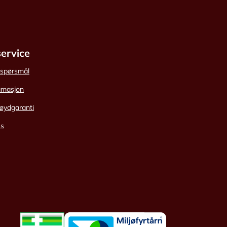
ervice
e spørsmål
amasjon
øydgaranti
ss