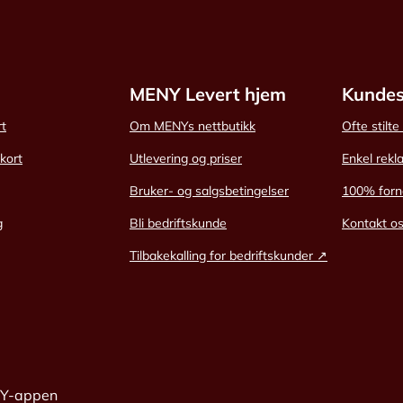
MENY Levert hjem
Kundes
rt
Om MENYs nettbutikk
Ofte stilt
skort
Utlevering og priser
Enkel rekl
Bruker- og salgsbetingelser
100% forn
g
Bli bedriftskunde
Kontakt o
Tilbakekalling for bedriftskunder ↗
NY-appen