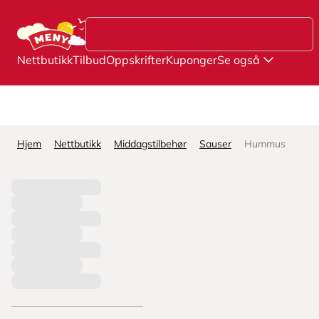
Hopp til hovedinnhold
Nettbutikk
Tilbud
Oppskrifter
Kuponger
Se også
Hjem
Nettbutikk
Middagstilbehør
Sauser
Hummus