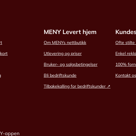
MENY Levert hjem
Kundes
rt
Om MENYs nettbutikk
Ofte stilt
skort
Utlevering og priser
Enkel rekl
Bruker- og salgsbetingelser
100% forn
g
Bli bedriftskunde
Kontakt o
Tilbakekalling for bedriftskunder ↗
NY-appen