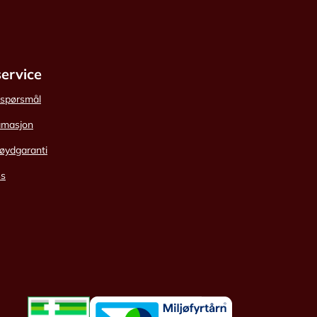
ervice
e spørsmål
amasjon
øydgaranti
ss