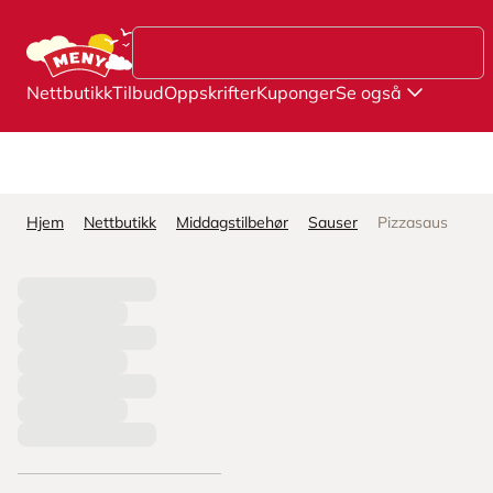
Hopp til hovedinnhold
Nettbutikk
Tilbud
Oppskrifter
Kuponger
Se også
Hjem
Nettbutikk
Middagstilbehør
Sauser
Pizzasaus