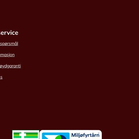
ervice
e spørsmål
amasjon
øydgaranti
ss