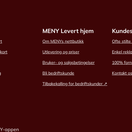
MENY Levert hjem
Kundes
rt
Om MENYs nettbutikk
Ofte stilt
skort
Utlevering og priser
Enkel rekl
Bruker- og salgsbetingelser
100% forn
g
Bli bedriftskunde
Kontakt o
Tilbakekalling for bedriftskunder ↗
NY-appen