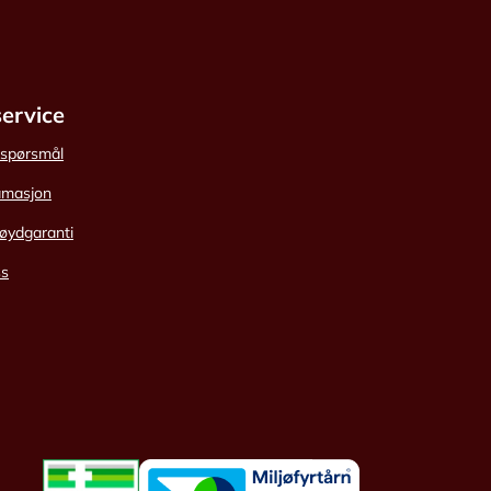
ervice
e spørsmål
amasjon
øydgaranti
ss