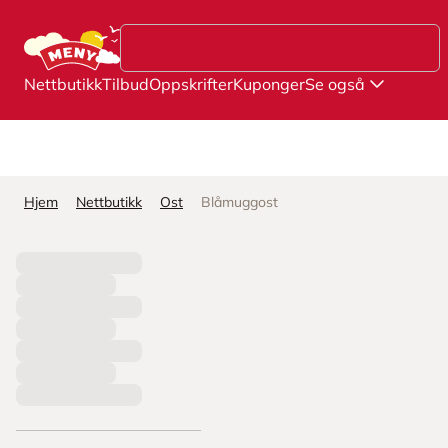
Hopp til hovedinnhold
Nettbutikk
Tilbud
Oppskrifter
Kuponger
Se også
Hjem
Nettbutikk
Ost
Blåmuggost