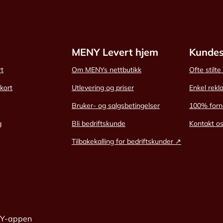
MENY Levert hjem
Kundes
rt
Om MENYs nettbutikk
Ofte stilt
skort
Utlevering og priser
Enkel rekl
Bruker- og salgsbetingelser
100% forn
g
Bli bedriftskunde
Kontakt o
Tilbakekalling for bedriftskunder ↗
NY-appen