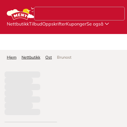
Hopp til hovedinnhold
Nettbutikk
Tilbud
Oppskrifter
Kuponger
Se også
Hjem
Nettbutikk
Ost
Brunost