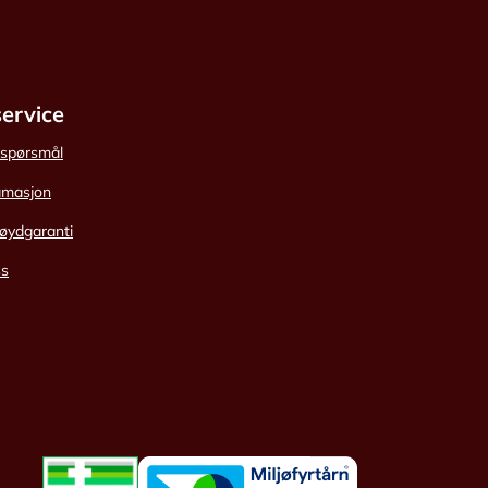
ervice
e spørsmål
amasjon
øydgaranti
ss