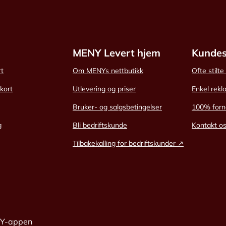
MENY Levert hjem
Kundes
rt
Om MENYs nettbutikk
Ofte stilt
skort
Utlevering og priser
Enkel rekl
Bruker- og salgsbetingelser
100% forn
g
Bli bedriftskunde
Kontakt o
Tilbakekalling for bedriftskunder ↗
NY-appen