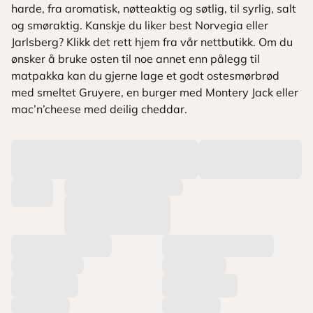
harde, fra aromatisk, nøtteaktig og søtlig, til syrlig, salt
og smøraktig. Kanskje du liker best Norvegia eller
Jarlsberg? Klikk det rett hjem fra vår nettbutikk. Om du
ønsker å bruke osten til noe annet enn pålegg til
matpakka kan du gjerne lage et godt ostesmørbrød
med smeltet Gruyere, en burger med Montery Jack eller
mac’n’cheese med deilig cheddar.
L
a
s
t
e
r
p
r
o
d
u
k