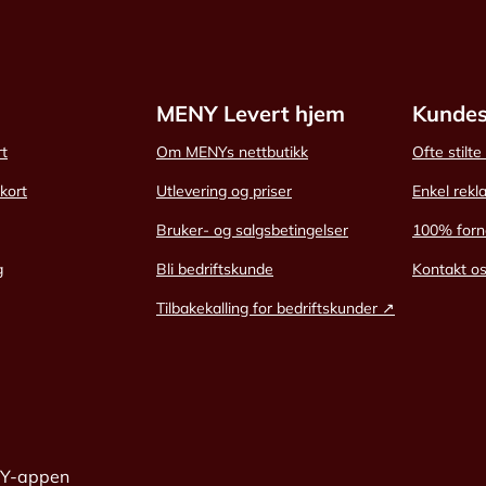
MENY Levert hjem
Kundes
rt
Om MENYs nettbutikk
Ofte stilt
skort
Utlevering og priser
Enkel rekl
Bruker- og salgsbetingelser
100% forn
g
Bli bedriftskunde
Kontakt o
Tilbakekalling for bedriftskunder ↗
NY-appen