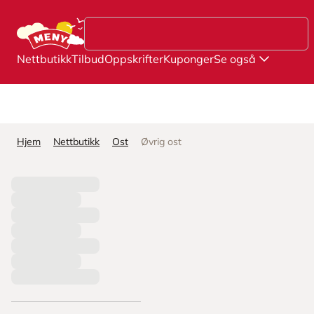
Hopp til hovedinnhold
Nettbutikk
Tilbud
Oppskrifter
Kuponger
Se også
Hjem
Nettbutikk
Ost
Øvrig ost