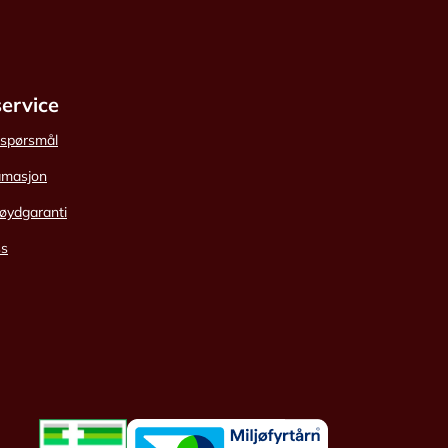
ervice
e spørsmål
amasjon
øydgaranti
ss