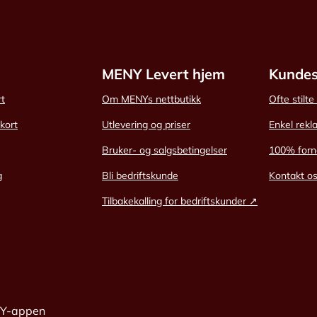
MENY Levert hjem
Kundes
rt
Om MENYs nettbutikk
Ofte stilt
skort
Utlevering og priser
Enkel rekl
Bruker- og salgsbetingelser
100% forn
g
Bli bedriftskunde
Kontakt o
Tilbakekalling for bedriftskunder ↗
NY-appen