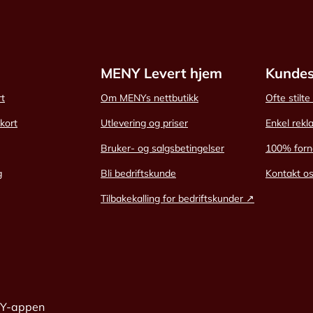
MENY Levert hjem
Kundes
rt
Om MENYs nettbutikk
Ofte stilt
skort
Utlevering og priser
Enkel rekl
Bruker- og salgsbetingelser
100% forn
g
Bli bedriftskunde
Kontakt o
Tilbakekalling for bedriftskunder ↗
NY-appen