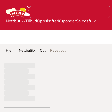
Hopp til hovedinnhold
Nettbutikk
Tilbud
Oppskrifter
Kuponger
Se også
Hjem
Nettbutikk
Ost
Revet ost