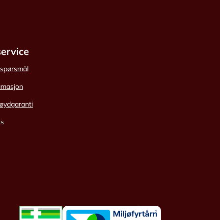
ervice
e spørsmål
amasjon
øydgaranti
ss