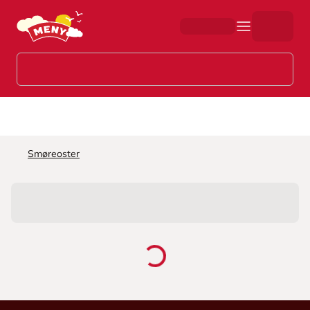
Hopp til hovedinnhold
Smøreoster