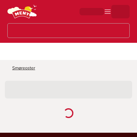
Hopp til hovedinnhold
Smøreoster