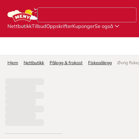
Hopp til hovedinnhold
Nettbutikk
Tilbud
Oppskrifter
Kuponger
Se også
Hjem
Nettbutikk
Pålegg & frokost
Fiskepålegg
Øvrig fisk