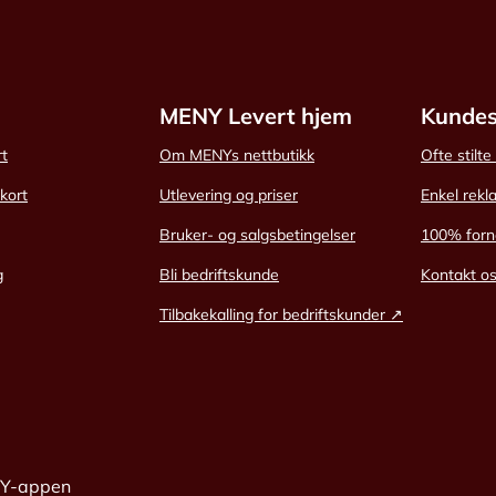
MENY Levert hjem
Kundes
rt
Om MENYs nettbutikk
Ofte stilt
skort
Utlevering og priser
Enkel rekl
Bruker- og salgsbetingelser
100% forn
g
Bli bedriftskunde
Kontakt o
Tilbakekalling for bedriftskunder ↗
NY-appen