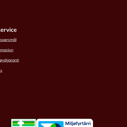
ervice
e spørsmål
amasjon
øydgaranti
ss