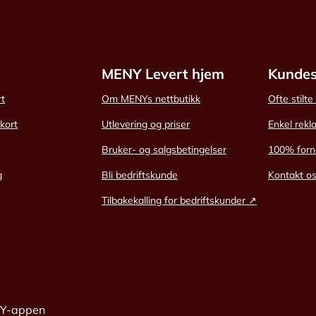
MENY Levert hjem
Kundes
rt
Om MENYs nettbutikk
Ofte stilt
skort
Utlevering og priser
Enkel rekl
Bruker- og salgsbetingelser
100% forn
g
Bli bedriftskunde
Kontakt o
Tilbakekalling for bedriftskunder ↗
NY-appen