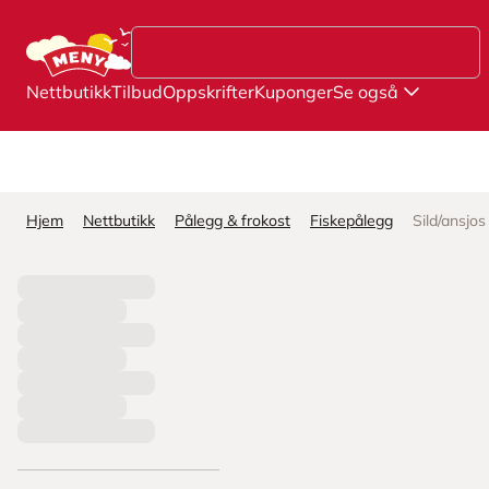
Hopp til hovedinnhold
Nettbutikk
Tilbud
Oppskrifter
Kuponger
Se også
Hjem
Nettbutikk
Pålegg & frokost
Fiskepålegg
Sild/ansjos