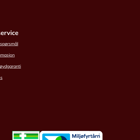
ervice
e spørsmål
amasjon
øydgaranti
ss