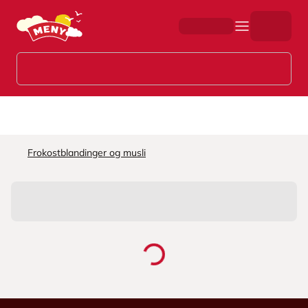
Hopp til hovedinnhold
Frokostblandinger og musli