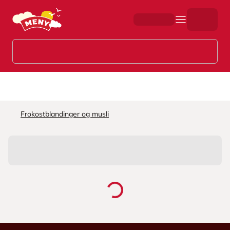
Hopp til hovedinnhold
Frokostblandinger og musli