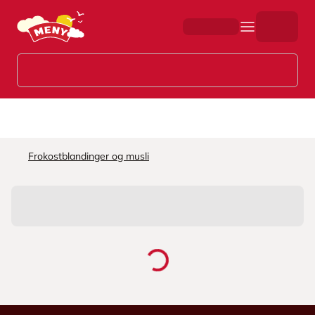
Hopp til hovedinnhold
Frokostblandinger og musli