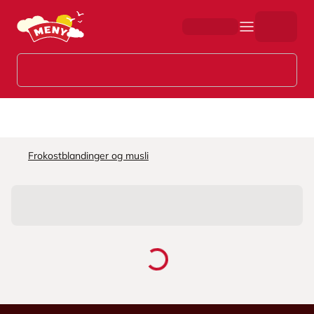
Hopp til hovedinnhold
Frokostblandinger og musli