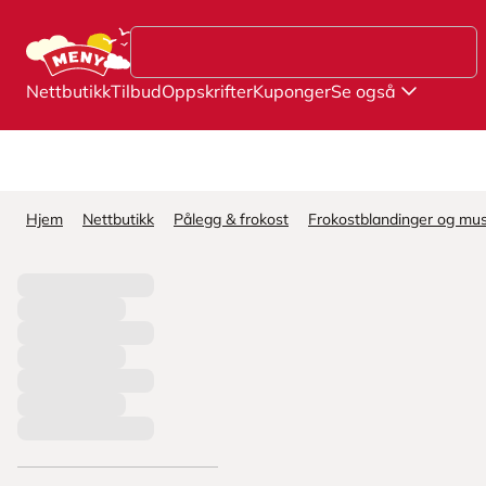
Hopp til hovedinnhold
Nettbutikk
Tilbud
Oppskrifter
Kuponger
Se også
Hjem
Nettbutikk
Pålegg & frokost
Frokostblandinger og mus