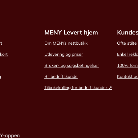
MENY Levert hjem
Kundes
rt
Om MENYs nettbutikk
Ofte stilt
skort
Utlevering og priser
Enkel rekl
Bruker- og salgsbetingelser
100% forn
g
Bli bedriftskunde
Kontakt o
Tilbakekalling for bedriftskunder ↗
NY-appen