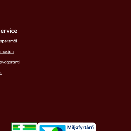
ervice
e spørsmål
amasjon
øydgaranti
ss