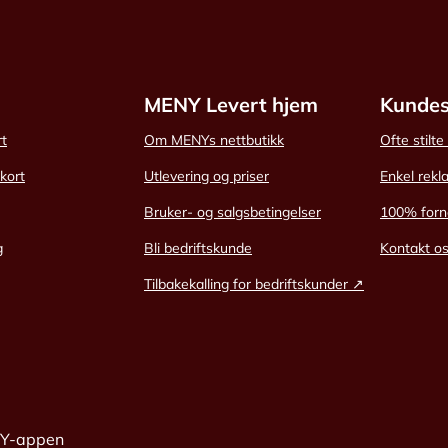
MENY Levert hjem
Kundes
rt
Om MENYs nettbutikk
Ofte stilt
skort
Utlevering og priser
Enkel rekl
Bruker- og salgsbetingelser
100% forn
g
Bli bedriftskunde
Kontakt o
Tilbakekalling for bedriftskunder ↗
NY-appen