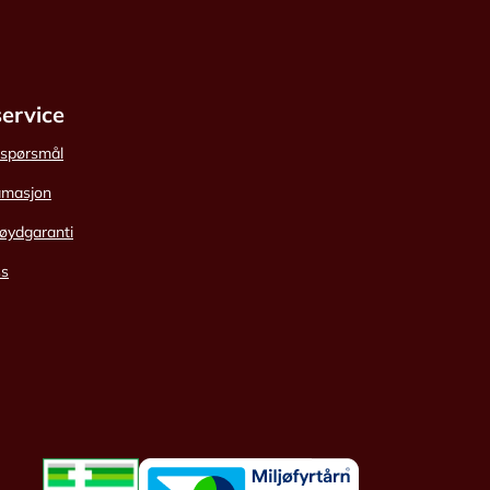
ervice
e spørsmål
amasjon
øydgaranti
ss