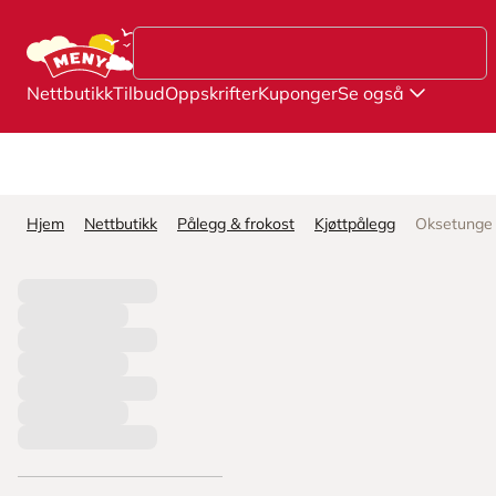
Hopp til hovedinnhold
Nettbutikk
Tilbud
Oppskrifter
Kuponger
Se også
Hjem
Nettbutikk
Pålegg & frokost
Kjøttpålegg
Oksetunge