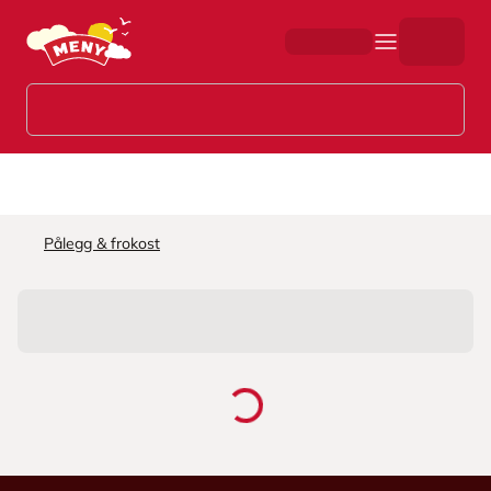
Hopp til hovedinnhold
Pålegg & frokost