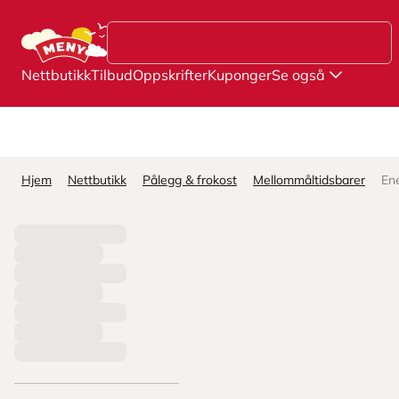
Hopp til hovedinnhold
Nettbutikk
Tilbud
Oppskrifter
Kuponger
Se også
Hjem
Nettbutikk
Pålegg & frokost
Mellommåltidsbarer
En