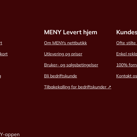
MENY Levert hjem
Kundes
rt
Om MENYs nettbutikk
Ofte stilt
skort
Utlevering og priser
Enkel rekl
Bruker- og salgsbetingelser
100% forn
g
Bli bedriftskunde
Kontakt o
Tilbakekalling for bedriftskunder ↗
NY-appen