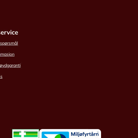
ervice
e spørsmål
amasjon
øydgaranti
ss