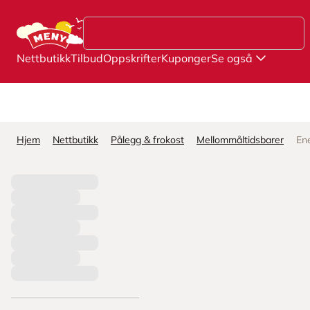
Hopp til hovedinnhold
Nettbutikk
Tilbud
Oppskrifter
Kuponger
Se også
Hjem
Nettbutikk
Pålegg & frokost
Mellommåltidsbarer
En