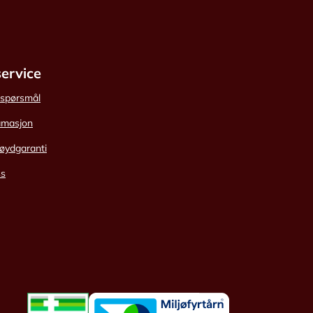
ervice
e spørsmål
amasjon
øydgaranti
ss