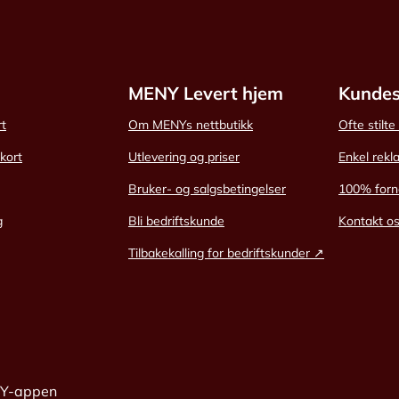
MENY Levert hjem
Kundes
rt
Om MENYs nettbutikk
Ofte stilt
skort
Utlevering og priser
Enkel rekl
Bruker- og salgsbetingelser
100% forn
g
Bli bedriftskunde
Kontakt o
Tilbakekalling for bedriftskunder ↗
NY-appen