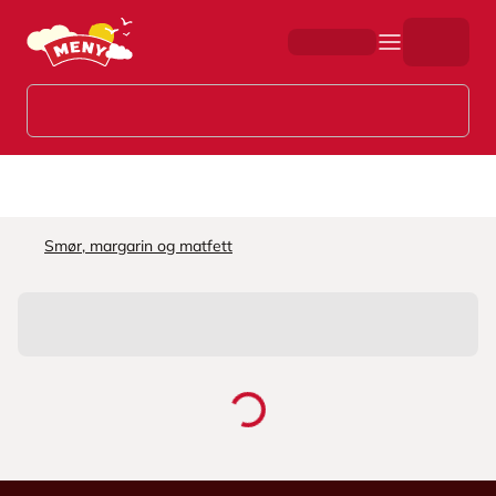
Hopp til hovedinnhold
Smør, margarin og matfett