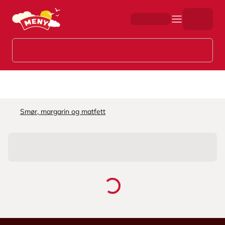
Hopp til hovedinnhold
Smør, margarin og matfett