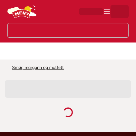
Hopp til hovedinnhold
Smør, margarin og matfett