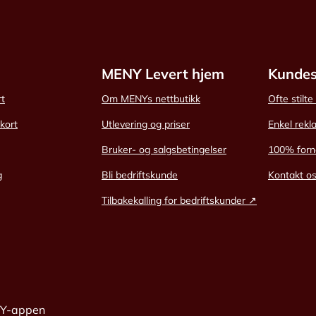
MENY Levert hjem
Kundes
rt
Om MENYs nettbutikk
Ofte stilt
skort
Utlevering og priser
Enkel rekl
Bruker- og salgsbetingelser
100% forn
g
Bli bedriftskunde
Kontakt o
Tilbakekalling for bedriftskunder ↗
NY-appen