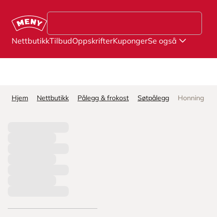
Hopp til hovedinnhold
Nettbutikk
Tilbud
Oppskrifter
Kuponger
Se også
Hjem
Nettbutikk
Pålegg & frokost
Søtpålegg
Honning