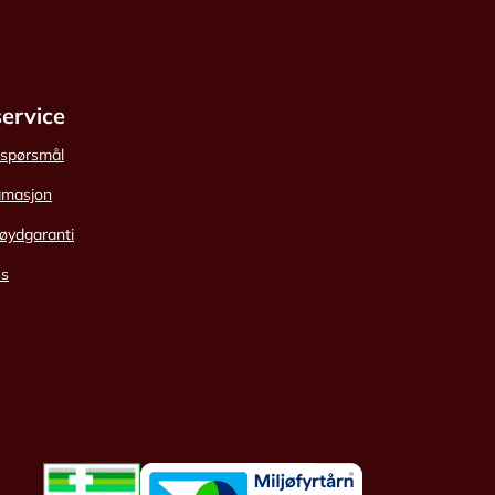
ervice
e spørsmål
amasjon
øydgaranti
ss