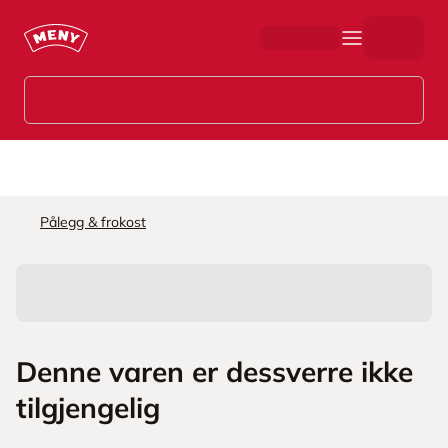
Hopp til hovedinnhold
Pålegg & frokost
Denne varen er dessverre ikke
tilgjengelig
L