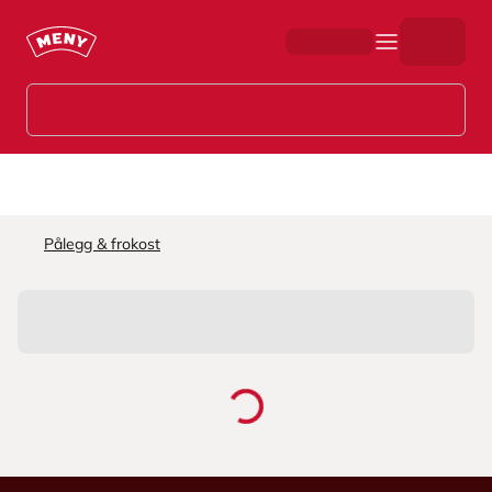
Hopp til hovedinnhold
Pålegg & frokost