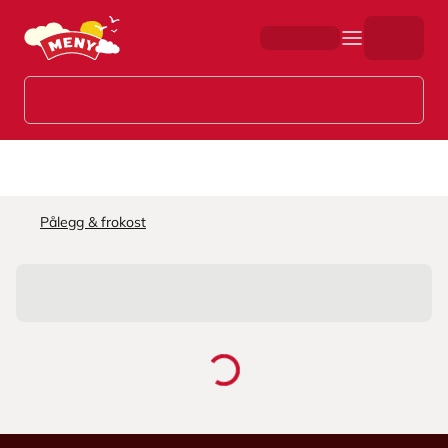
Hopp til hovedinnhold
Pålegg & frokost