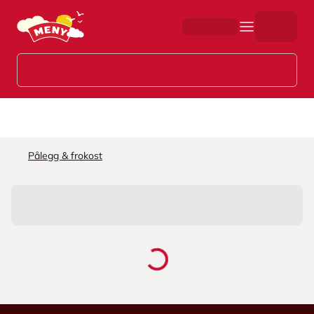
Hopp til hovedinnhold
Pålegg & frokost