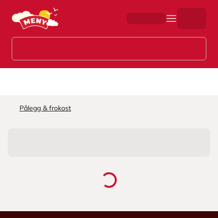
Hopp til hovedinnhold
Pålegg & frokost