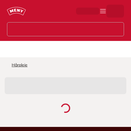
Hopp til hovedinnhold
Hårpleie