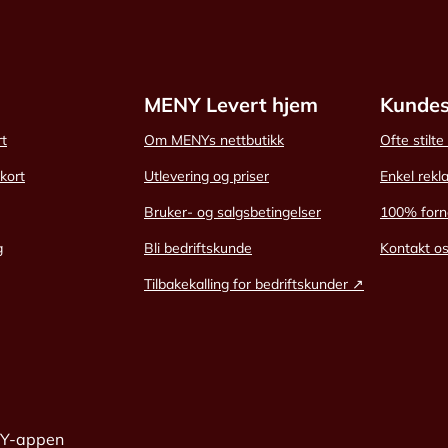
MENY Levert hjem
Kundes
rt
Om MENYs nettbutikk
Ofte stilt
skort
Utlevering og priser
Enkel rekl
Bruker- og salgsbetingelser
100% forn
g
Bli bedriftskunde
Kontakt o
Tilbakekalling for bedriftskunder ↗
NY-appen