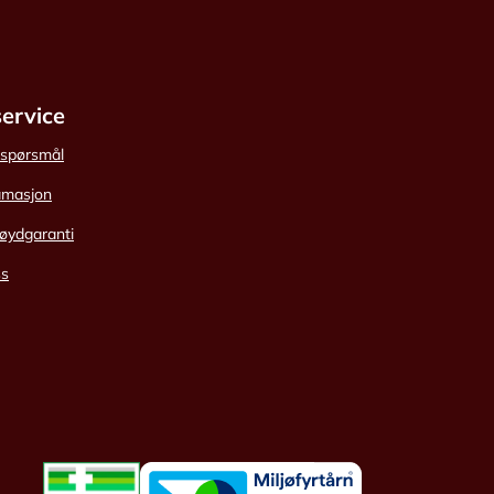
ervice
e spørsmål
amasjon
øydgaranti
ss