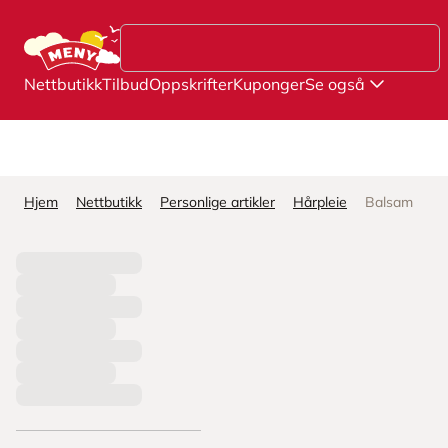
Hopp til hovedinnhold
Nettbutikk
Tilbud
Oppskrifter
Kuponger
Se også
Hjem
Nettbutikk
Personlige artikler
Hårpleie
Balsam