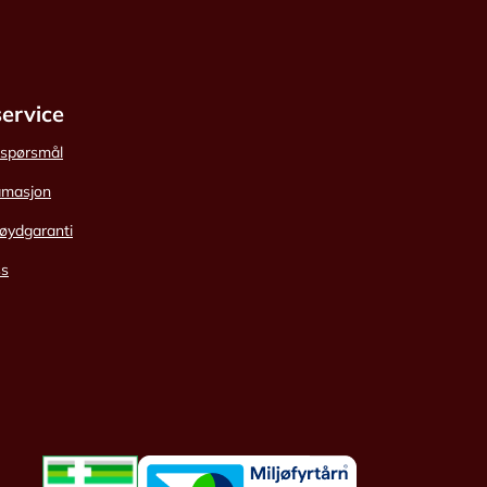
ervice
e spørsmål
amasjon
øydgaranti
ss