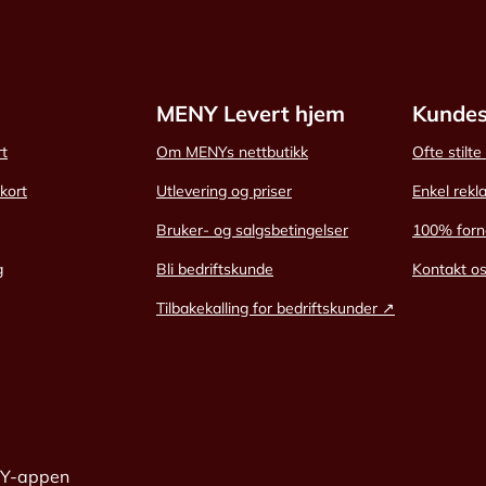
MENY Levert hjem
Kundes
rt
Om MENYs nettbutikk
Ofte stilt
skort
Utlevering og priser
Enkel rekl
Bruker- og salgsbetingelser
100% forn
g
Bli bedriftskunde
Kontakt o
Tilbakekalling for bedriftskunder ↗
NY-appen