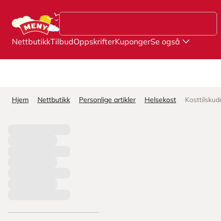
Hopp til hovedinnhold
Nettbutikk
Tilbud
Oppskrifter
Kuponger
Se også
Hjem
Nettbutikk
Personlige artikler
Helsekost
Kosttilskud