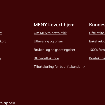
MENY Levert hjem
Kundes
rt
Om MENYs nettbutikk
Ofte stilt
skort
Utlevering og priser
Enkel rekl
Bruker- og salgsbetingelser
100% forn
g
Bli bedriftskunde
Kontakt o
Tilbakekalling for bedriftskunder ↗
NY-appen