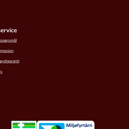
ervice
e spørsmål
amasjon
øydgaranti
ss