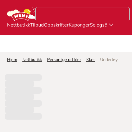
Hopp til hovedinnhold
Nettbutikk
Tilbud
Oppskrifter
Kuponger
Se også
Hjem
Nettbutikk
Personlige artikler
Klær
Undertøy