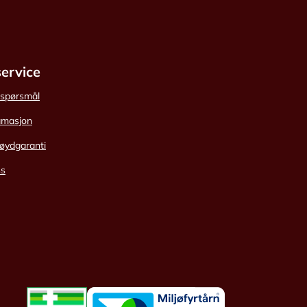
ervice
e spørsmål
amasjon
øydgaranti
ss