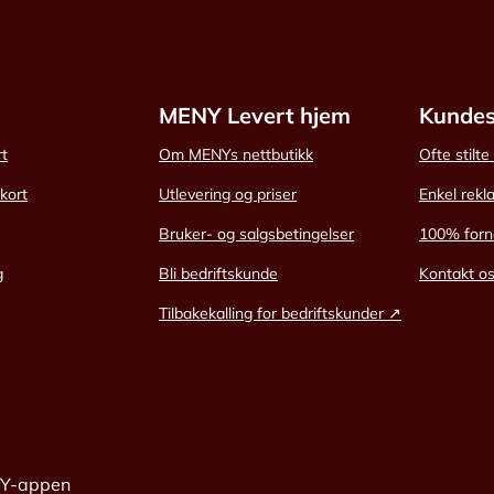
MENY Levert hjem
Kundes
rt
Om MENYs nettbutikk
Ofte stilt
skort
Utlevering og priser
Enkel rekl
Bruker- og salgsbetingelser
100% forn
g
Bli bedriftskunde
Kontakt o
Tilbakekalling for bedriftskunder ↗
NY-appen