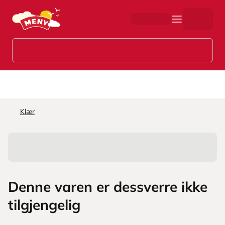
Hopp til hovedinnhold
Klær
Denne varen er dessverre ikke
tilgjengelig
L